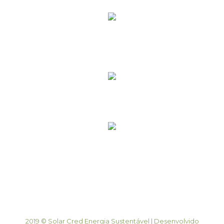
(49) 99816-8733 (Quilombo/SC)
(54) 98109-7973 (Erechim/RS)
contato@solarcredenergia.com.br
Rua Santo Angelo, 190 Centro, Quilombo/SC
Rua Itália 119, Centro, Erechim/RS
2019 © Solar Cred Energia Sustentável | Desenvolvido